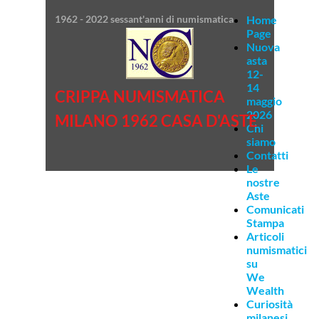
1962 - 2022 sessant'anni di numismatica
Home
Page
Nuova
asta
12-
14
CRIPPA NUMISMATICA
maggio
2026
MILANO 1962 CASA D'ASTE
Chi
siamo
Contatti
Le
nostre
Aste
Comunicati
Stampa
Articoli
numismatici
su
We
Wealth
Curiosità
milanesi